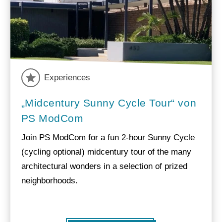
Experiences
„Midcentury Sunny Cycle Tour“ von
PS ModCom
Join PS ModCom for a fun 2-hour Sunny Cycle
(cycling optional) midcentury tour of the many
architectural wonders in a selection of prized
neighborhoods.