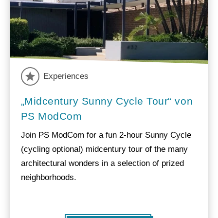
Experiences
„Midcentury Sunny Cycle Tour“ von
PS ModCom
Join PS ModCom for a fun 2-hour Sunny Cycle
(cycling optional) midcentury tour of the many
architectural wonders in a selection of prized
neighborhoods.