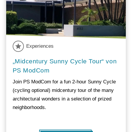
Experiences
„Midcentury Sunny Cycle Tour“ von
PS ModCom
Join PS ModCom for a fun 2-hour Sunny Cycle
(cycling optional) midcentury tour of the many
architectural wonders in a selection of prized
neighborhoods.