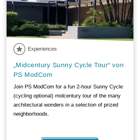
Experiences
„Midcentury Sunny Cycle Tour“ von
PS ModCom
Join PS ModCom for a fun 2-hour Sunny Cycle
(cycling optional) midcentury tour of the many
architectural wonders in a selection of prized
neighborhoods.