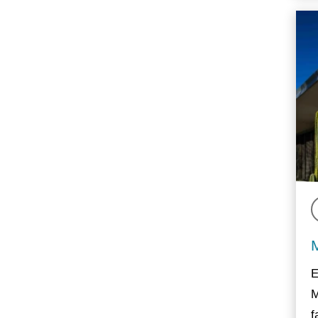
E
M
f