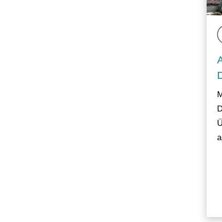
M
D
Ü
a