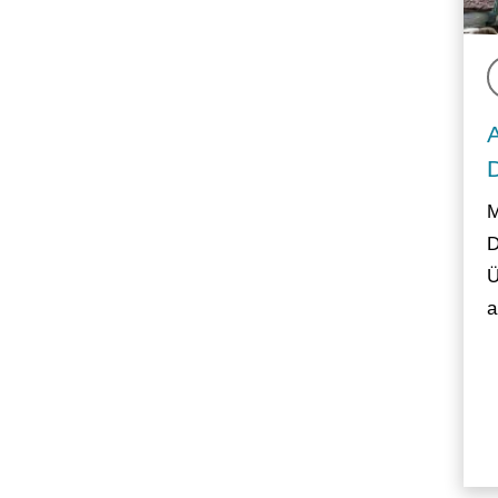
M
D
Ü
a