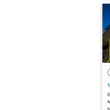
E
M
f