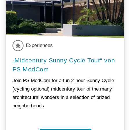
Experiences
„Midcentury Sunny Cycle Tour“ von
PS ModCom
Join PS ModCom for a fun 2-hour Sunny Cycle
(cycling optional) midcentury tour of the many
architectural wonders in a selection of prized
neighborhoods.