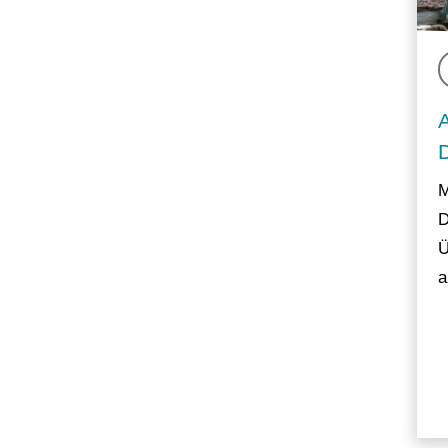
M
D
Ü
a