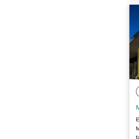
E
M
f