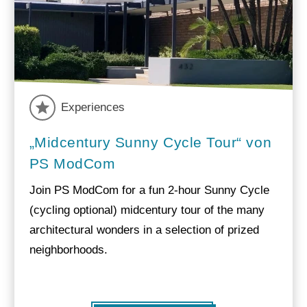
Experiences
„Midcentury Sunny Cycle Tour“ von
PS ModCom
Join PS ModCom for a fun 2-hour Sunny Cycle
(cycling optional) midcentury tour of the many
architectural wonders in a selection of prized
neighborhoods.