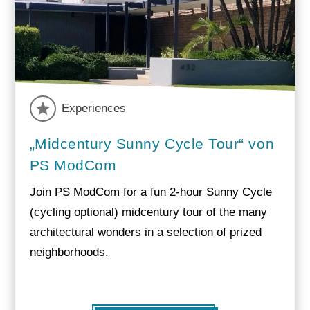
Experiences
„Midcentury Sunny Cycle Tour“ von
PS ModCom
Join PS ModCom for a fun 2-hour Sunny Cycle
(cycling optional) midcentury tour of the many
architectural wonders in a selection of prized
neighborhoods.