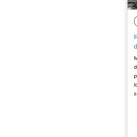
M
d
p
l
s