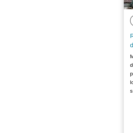
M
d
p
l
s