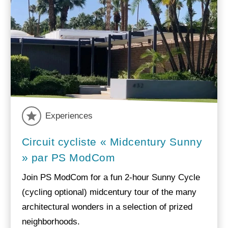
Experiences
Circuit cycliste « Midcentury Sunny
» par PS ModCom
Join PS ModCom for a fun 2-hour Sunny Cycle
(cycling optional) midcentury tour of the many
architectural wonders in a selection of prized
neighborhoods.