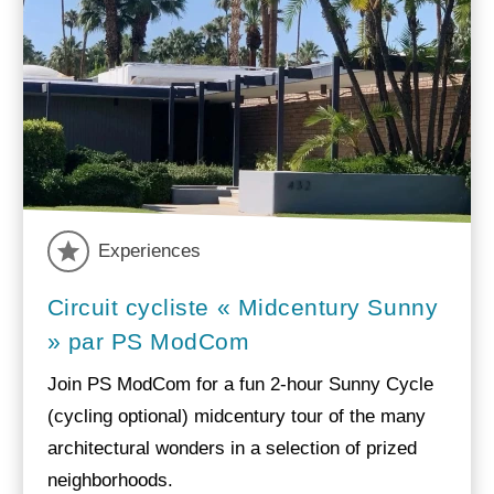
Experiences
Circuit cycliste « Midcentury Sunny
» par PS ModCom
Join PS ModCom for a fun 2-hour Sunny Cycle
(cycling optional) midcentury tour of the many
architectural wonders in a selection of prized
neighborhoods.