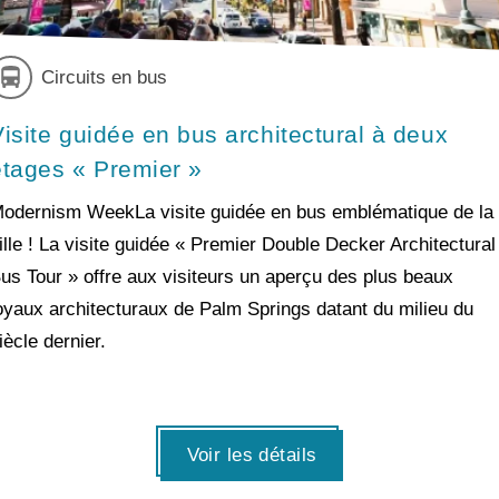
Circuits en bus
Visite guidée en bus architectural à deux
étages « Premier »
odernism WeekLa visite guidée en bus emblématique de la
ille ! La visite guidée « Premier Double Decker Architectural
us Tour » offre aux visiteurs un aperçu des plus beaux
oyaux architecturaux de Palm Springs datant du milieu du
iècle dernier.
Voir les détails