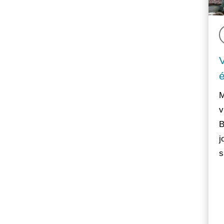
M
v
B
j
s