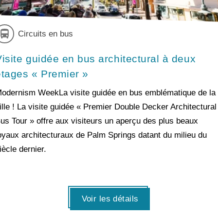
Circuits en bus
Visite guidée en bus architectural à deux
étages « Premier »
odernism WeekLa visite guidée en bus emblématique de la
ille ! La visite guidée « Premier Double Decker Architectural
us Tour » offre aux visiteurs un aperçu des plus beaux
oyaux architecturaux de Palm Springs datant du milieu du
iècle dernier.
Voir les détails