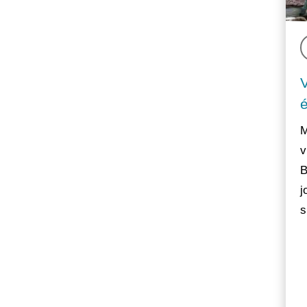
M
v
B
j
s