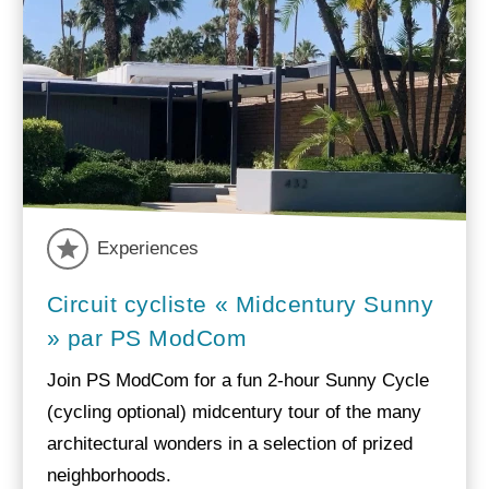
Experiences
Circuit cycliste « Midcentury Sunny
» par PS ModCom
Join PS ModCom for a fun 2-hour Sunny Cycle
(cycling optional) midcentury tour of the many
architectural wonders in a selection of prized
neighborhoods.