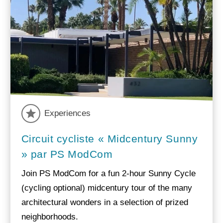
Experiences
Circuit cycliste « Midcentury Sunny
» par PS ModCom
Join PS ModCom for a fun 2-hour Sunny Cycle
(cycling optional) midcentury tour of the many
architectural wonders in a selection of prized
neighborhoods.