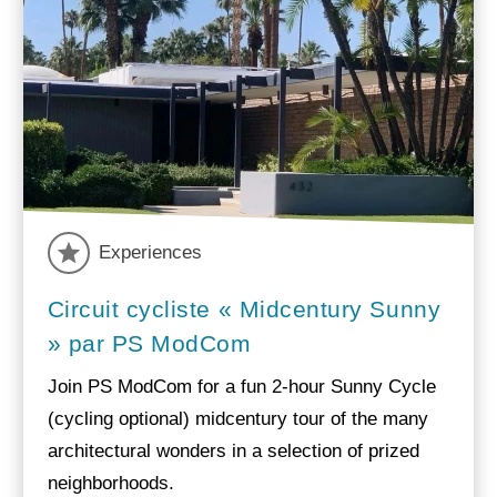
Experiences
Circuit cycliste « Midcentury Sunny
» par PS ModCom
Join PS ModCom for a fun 2-hour Sunny Cycle
(cycling optional) midcentury tour of the many
architectural wonders in a selection of prized
neighborhoods.