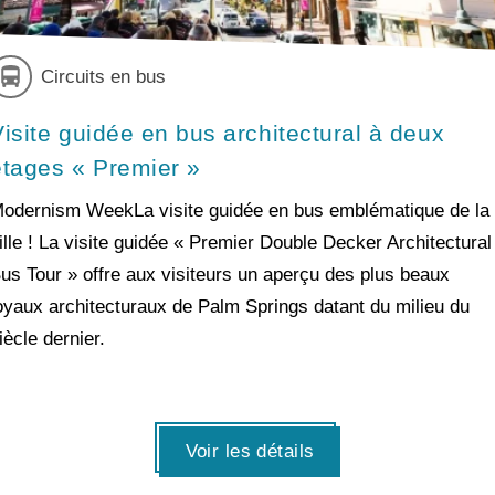
Circuits en bus
Visite guidée en bus architectural à deux
étages « Premier »
odernism WeekLa visite guidée en bus emblématique de la
ille ! La visite guidée « Premier Double Decker Architectural
us Tour » offre aux visiteurs un aperçu des plus beaux
oyaux architecturaux de Palm Springs datant du milieu du
iècle dernier.
Voir les détails