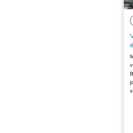
M
v
B
j
s