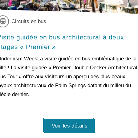
Circuits en bus
Visite guidée en bus architectural à deux
étages « Premier »
odernism WeekLa visite guidée en bus emblématique de la
ille ! La visite guidée « Premier Double Decker Architectural
us Tour » offre aux visiteurs un aperçu des plus beaux
oyaux architecturaux de Palm Springs datant du milieu du
iècle dernier.
Voir les détails