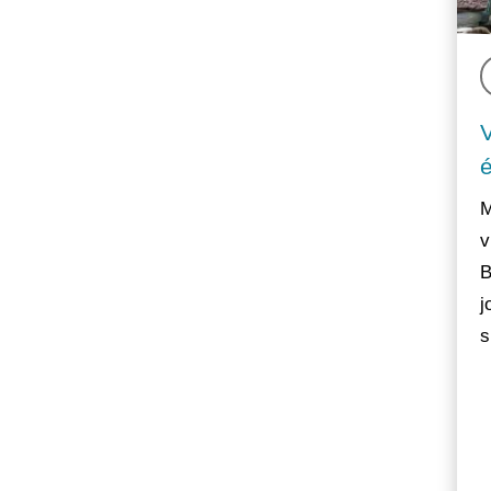
M
v
B
j
s