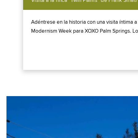
Visita a la finca "Twin Palms" de Frank Sinat
Adéntrese en la historia con una visita íntima a
Modernism Week para XOXO Palm Springs. Los in