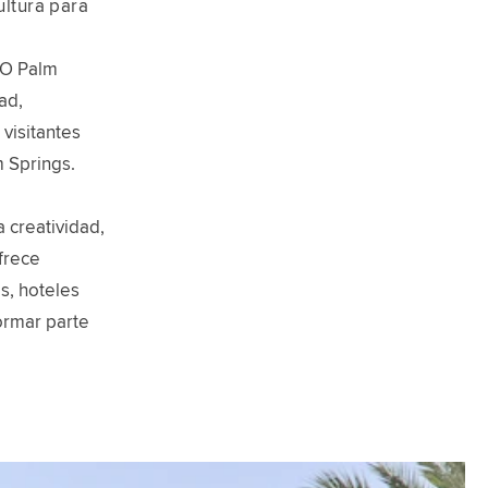
ultura para
XO Palm
ad,
visitantes
m Springs.
 creatividad,
ofrece
s, hoteles
ormar parte