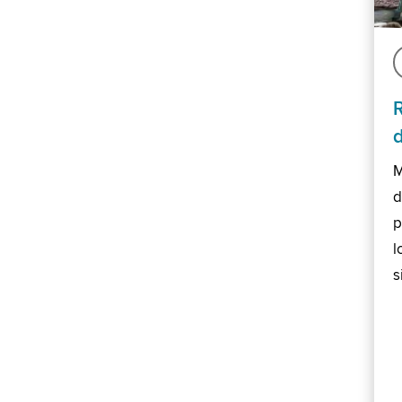
M
d
p
l
s