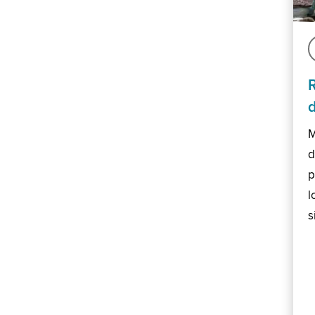
M
d
p
l
s