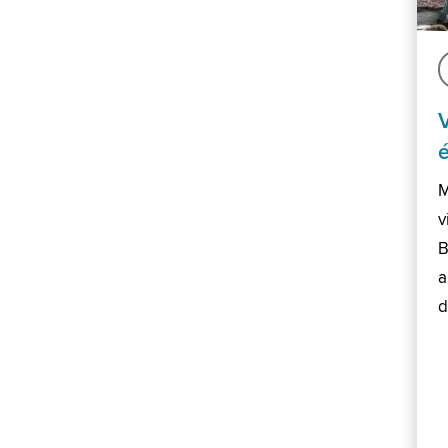
M
v
B
a
d