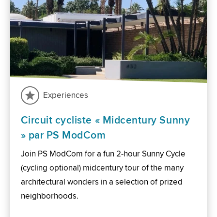
Experiences
Circuit cycliste « Midcentury Sunny
» par PS ModCom
Join PS ModCom for a fun 2-hour Sunny Cycle
(cycling optional) midcentury tour of the many
architectural wonders in a selection of prized
neighborhoods.