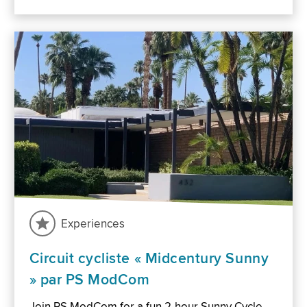
Experiences
Circuit cycliste « Midcentury Sunny
» par PS ModCom
Join PS ModCom for a fun 2-hour Sunny Cycle