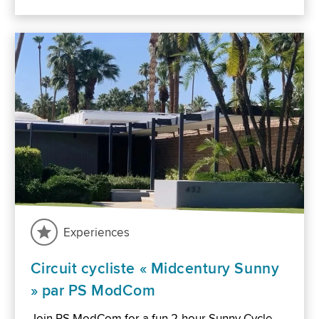
Experiences
Circuit cycliste « Midcentury Sunny
» par PS ModCom
Join PS ModCom for a fun 2-hour Sunny Cycle