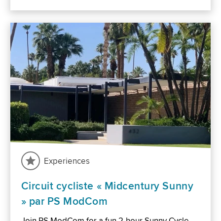
Experiences
Circuit cycliste « Midcentury Sunny
» par PS ModCom
Join PS ModCom for a fun 2-hour Sunny Cycle