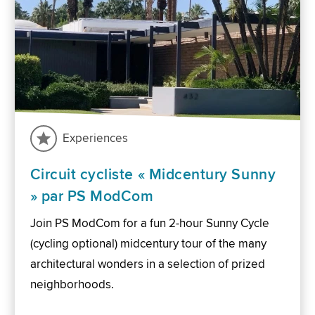
Experiences
Circuit cycliste « Midcentury Sunny
» par PS ModCom
Join PS ModCom for a fun 2-hour Sunny Cycle
(cycling optional) midcentury tour of the many
architectural wonders in a selection of prized
neighborhoods.