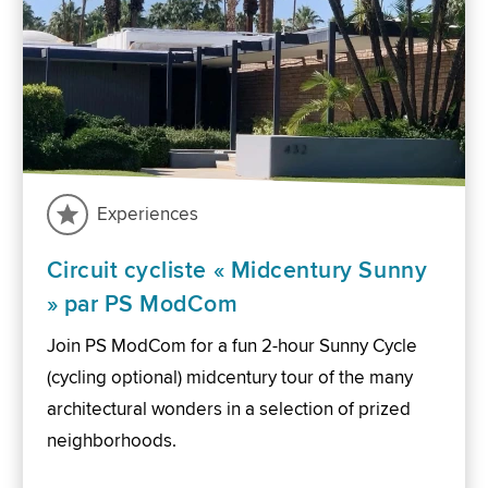
Experiences
Circuit cycliste « Midcentury Sunny
» par PS ModCom
Join PS ModCom for a fun 2-hour Sunny Cycle
(cycling optional) midcentury tour of the many
architectural wonders in a selection of prized
neighborhoods.