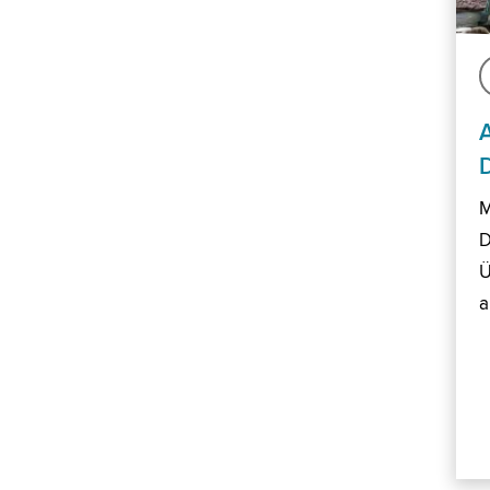
M
D
Ü
a