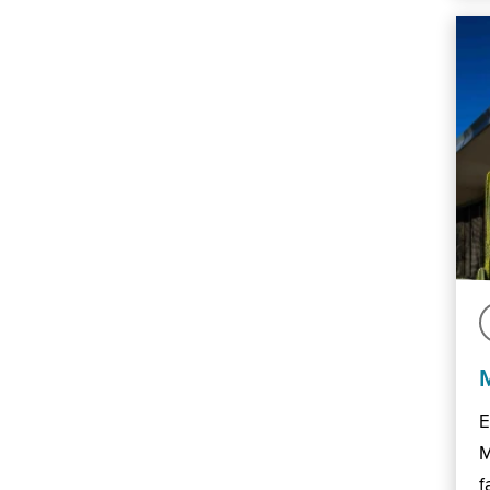
E
M
f