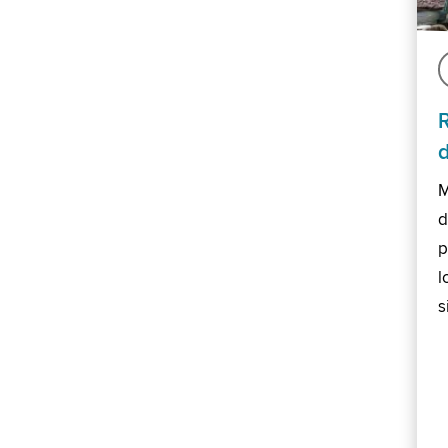
M
d
p
l
s