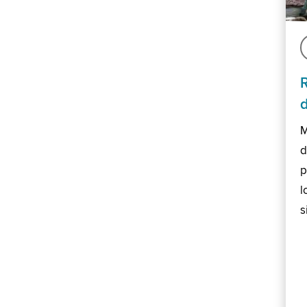
M
d
p
l
s