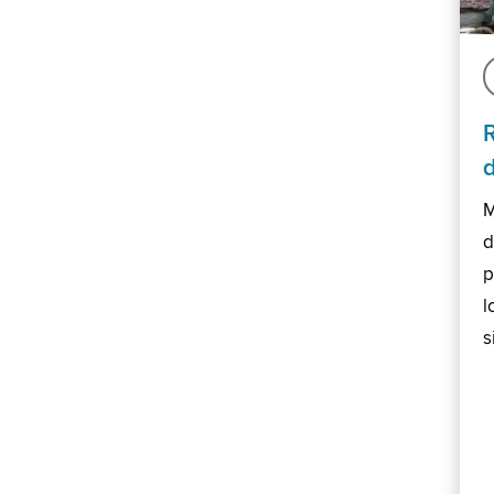
M
d
p
l
s