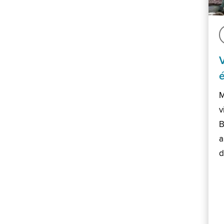
M
v
B
a
d