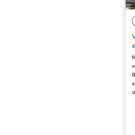
M
v
B
a
d