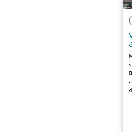
M
v
B
a
d