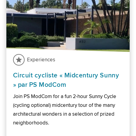
Experiences
Circuit cycliste « Midcentury Sunny
» par PS ModCom
Join PS ModCom for a fun 2-hour Sunny Cycle
(cycling optional) midcentury tour of the many
architectural wonders in a selection of prized
neighborhoods.