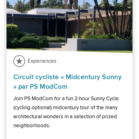
Experiences
Circuit cycliste « Midcentury Sunny
» par PS ModCom
Join PS ModCom for a fun 2-hour Sunny Cycle
(cycling optional) midcentury tour of the many
architectural wonders in a selection of prized
neighborhoods.