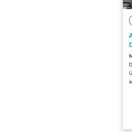
M
D
Ü
a