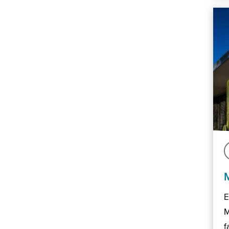
E
M
f