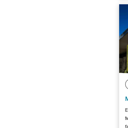
E
M
f