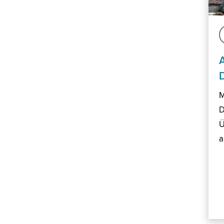
M
D
Ü
a