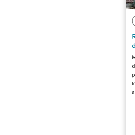
M
d
p
l
s