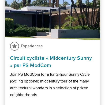
Experiences
Circuit cycliste « Midcentury Sunny
» par PS ModCom
Join PS ModCom for a fun 2-hour Sunny Cycle
(cycling optional) midcentury tour of the many
architectural wonders in a selection of prized
neighborhoods.