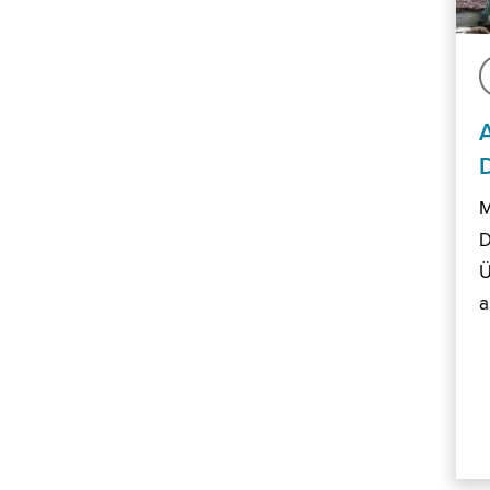
M
D
Ü
a