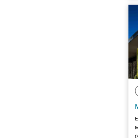
E
M
f