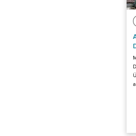
M
D
Ü
a