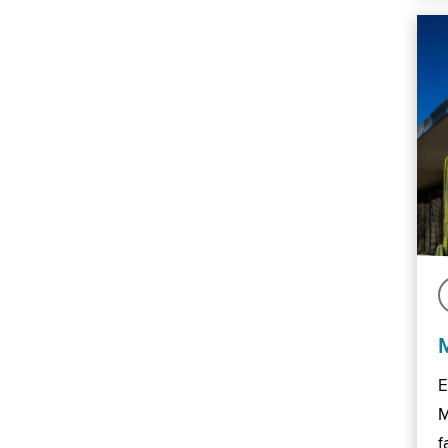
E
M
f