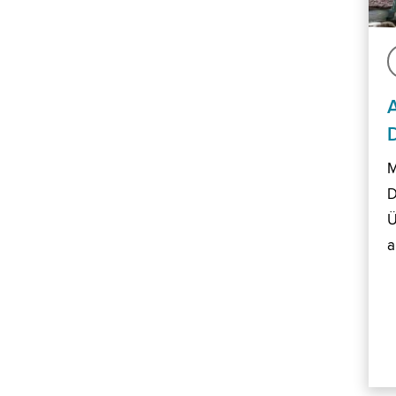
M
D
Ü
a