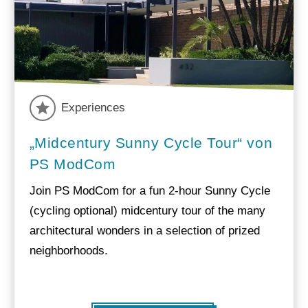
Experiences
„Midcentury Sunny Cycle Tour“ von
PS ModCom
Join PS ModCom for a fun 2-hour Sunny Cycle
(cycling optional) midcentury tour of the many
architectural wonders in a selection of prized
neighborhoods.